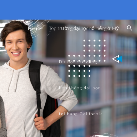
ion
Top trường đại học nổi tiếng ở Mỹ
Home
Du học cao đẳng
liên thông đại học
tại bang California